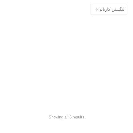
تنگستن کارباید
بوش الماس پمپ طبقاتی
بوش الماس پمپ طبقاتی
سایز 12
سایز 16
بوش سرامیکی لبه دار پمپ
طبقاتی سری 32
Showing all 3 results