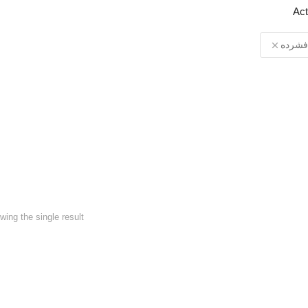
Act
فشرده
لاستیک ضربه گیر پمپ عمودی سری 8 تا
ing the single result