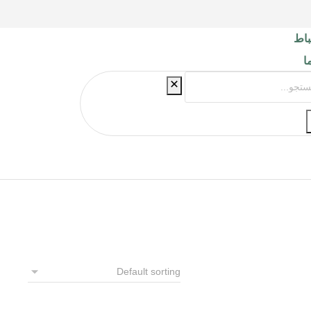
باط
ما