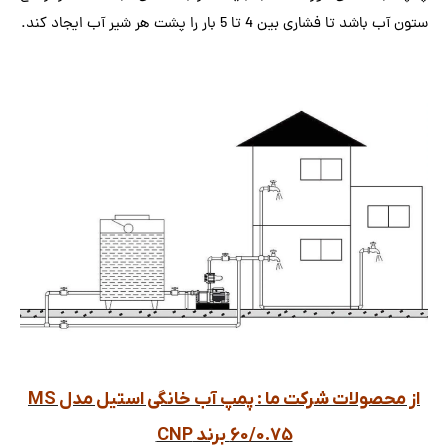
ستون آب باشد تا فشاری بین 4 تا 5 بار را پشت هر شیر آب ایجاد کند.
از محصولات شرکت ما : پمپ آب خانگی استیل مدل MS
60/0.75 برند CNP