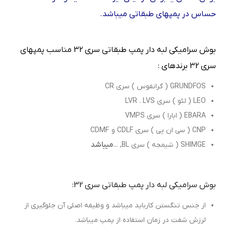
حساس در پمپهای طبقاتی میباشد.
بوش سرامیکی لبه دار پمپ طبقاتی سری 32 مناسب پمپهای
سری 32 برندهای :
GRUNDFOS ( گرانفوس ) سری CR
LEO ( لئو ) سری LVR . LVS
EBARA ( ابارا ) سری VMPS
CNP ( سی ان پی ) سری CDLF و CDMF
SHIMGE ( شیمجه ) سری BL, ...
میباشد
بوش سرامیکی لبه دار پمپ طبقاتی سری 32:
از جنس تنگستن کارباید میباشد و وظیفه اصلی آن جلوگیری از
لرزش شفت در زمان استفاده از پمپ میباشد.