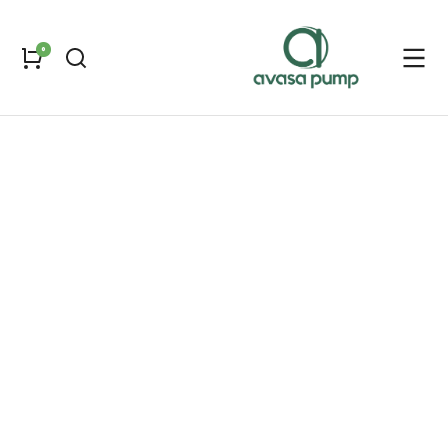
قطعات پمپ طبقاتی عمودی سری 42
بوش سرامیکی لبه دار پمپ طبقا
مکان شما: