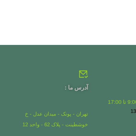
آدرس ما :
تهران - پونک - میدان عدل - خ
خوشطینت - پلاک 62 - واحد 12