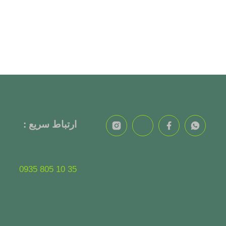
ارتباط سریع :
35 10 805 0935