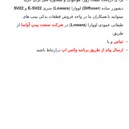
دیفیوزر ساده (
Diffuser
) لووارا (
Lowara
) سری
E-SV22
و
SV22
میتوانید با همکاران ما در واحد فروش قطعات یدکی پمپ های
طبقاتی عمودی لووارا (
Lowara
) در
شرکت صنعت پمپ آواسا
از
طریق:
تماس
و یا
ارسال پیام از طریق برنامه واتس اپ
درارتباط باشید