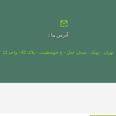
آدرس ما :
تهران - پونک - میدان عدل - خ خوشطینت - پلاک 62 - واحد 12