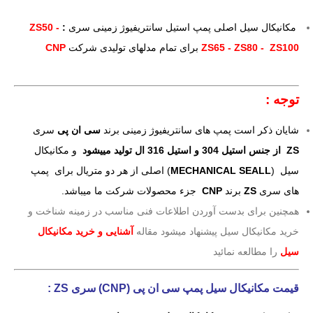
مکانیکال سیل اصلی پمپ استیل سانتریفیوژ زمینی سری
:
ZS50 -
ZS65 - ZS80 - ZS100
برای تمام مدلهای تولیدی شرکت
CNP
توجه :
شایان ذکر است پمپ های سانتریفیوژ زمینی برند
سی ان پی
سری
ZS از جنس استیل 304 و استیل 316 ال تولید مییشود
و مکانیکال
سیل (
MECHANICAL SEALL
) اصلی از هر دو متریال برای پمپ
های سری
ZS
برند
CNP
جزء محصولات شرکت ما میباشد.
همچنین برای بدست آوردن اطلاعات فنی مناسب در زمینه شناخت و
خرید مکانیکال سیل پیشنهاد میشود مقاله
آشنایی و خرید مکانیکال
سیل
را مطالعه نمائید
قیمت مکانیکال سیل پمپ سی ان پی (CNP) سری ZS
: