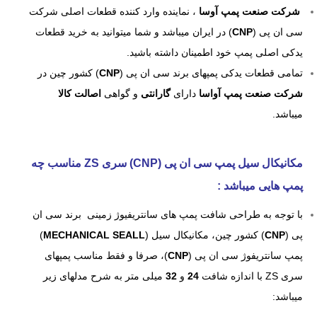
شرکت صنعت پمپ آوسا
، نماینده وارد کننده قطعات اصلی شرکت
سی ان پی (
CNP
) در ایران میباشد و شما میتوانید به خرید قطعات
یدکی اصلی پمپ خود اطمینان داشته باشید.
تمامی قطعات یدکی پمپهای برند سی ان پی (
CNP
) کشور چین در
شرکت صنعت پمپ آواسا
دارای
گارانتی
و گواهی
اصالت کالا
میباشد.
مکانیکال سیل پمپ سی ان پی (CNP) سری ZS مناسب چه
پمپ هایی میباشد :
با توجه به طراحی شافت پمپ های سانتریفیوژ زمینی برند سی ان
پی (
CNP
) کشور چین، مکانیکال سیل (
MECHANICAL SEALL
)
پمپ سانتریفوژ سی ان پی (
CNP
)، صرفا و فقط مناسب پمپهای
سری ZS با اندازه شافت
24
و
32
میلی متر به شرح مدلهای زیر
میباشد: