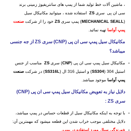
، ماشین آلات خط تولید شما از پمپ های سانتریفیوژ زمینی برند
سی ان پی سری
ZS
استفاده شده ، میتوانید مکانیکال سیل
(
MECHANICAL SEALL
) پمپ سری
ZS
خود را از شرکت
صنعت
پمپ آواسا
تهیه نمائید.
مکانیکال سیل پمپ سی ان پی (CNP) سری ZS از جه جنسی
میباشد؟
مکانیکال سیل پمپ سی ان پی (
CNP
) سری
ZS
مناسب از جنس
استیل 304 (
SS304
) و استیل 316 ال (
SS316L
) در شرکت
صنعت
پمپ آواسا
موجود میباشد.
دلایل نیاز به تعویض مکانیکال سیل پمپ سی ان پی (CNP)
سری ZS
:
با توجه به اینکه مکانیکال سیل از قطعات حساس در پمپ میباشد،
دلایل مختلفی موجب خراب شدن این قطعه میشود که مهمترین آن:
خورندگی سیال مورد استفاده در پمپ.