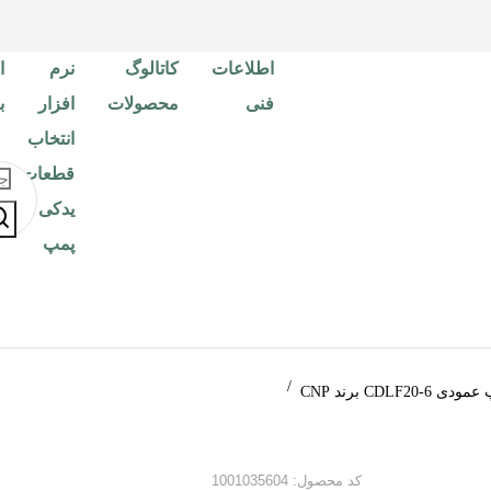
اطلاعات
کاتالوگ
نرم
ا
فنی
محصولات
افزار
ب
انتخاب
قطعات
یدکی
پمپ
ی CDLF20-6 برند CNP
کد محصول: 1001035604