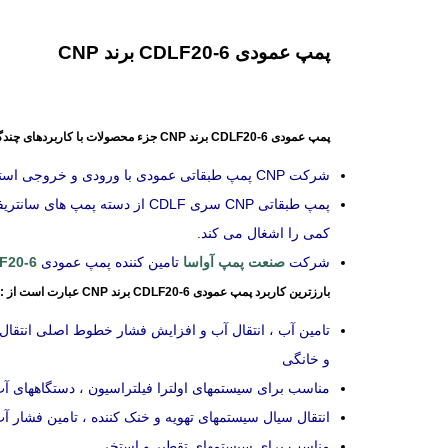
پمپ عمودی CDLF20-6 برند CNP
پمپ عمودی CDLF20-6 برند CNP جزء محصولات با کاربردهای چندگانه میباشد.
شرکت CNP پمپ طبقاتی عمودی با ورودی و خروجی استیل را با مشخصات CDLF به بازار ارائه میکند
پمپ طبقاتی CNP سری
CDLF
از دسته پمپ های سانتری
کمی را اشغال می کند.
شرکت
صنعت پمپ آواسا
تامین کننده پمپ عمودی
F20-6
بارزترین کاربرد پمپ عمودی CDLF20-6 برند CNP عبارت است از :
تامین آب ، انتقال آب و افزایش فشار خطوط اصلی انتقال آ
و خانگی
مناسب برای سیستمهای اولترا فیلتراسیون ، دستگاههای آب شیرین کن 
انتقال سیال سیستمهای تهویه و خنک کننده ، تامین فشار آ
مناسب برای سیستمهای تقطیر و استخر