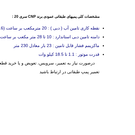
مشخصات کلی پمپهای طبقاتی عمودی برند CNP سری 20 :
نقطه کاری تامین آب ( دبی ) : 20 مترمکعب بر ساعت (5.6 لیتر بر ثانیه)
دامنه تامین دبی استاندارد : 10 تا 28 متر مکعب بر ساعت (2.8 تا 7.8 لیتر بر ثانیه)
ماکزیمم فشار قابل تامین : 23 بار معادل 230 متر
قدرت موتور : 1.1 تا 18.5 کیلو وات
درصورت نیاز به تعمیر، سرویس، تعویض و یا خرید قطعات پمپ عمودی 6
تعمیر پمپ طبقاتی
در ارتباط باشید